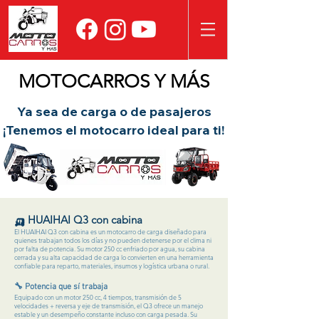
MOTOCARROS Y MÁS
Ya sea de carga o de pasajeros
¡Tenemos el motocarro ideal para ti!
🛺 HUAIHAI Q3 con cabina
El HUAIHAI Q3 con cabina es un motocarro de carga diseñado para
quienes trabajan todos los días y no pueden detenerse por el clima ni
por falta de potencia. Su motor 250 cc enfriado por agua, su cabina
cerrada y su alta capacidad de carga lo convierten en una herramienta
confiable para reparto, materiales, insumos y logística urbana o rural.
🔧 Potencia que sí trabaja
Equipado con un motor 250 cc, 4 tiempos, transmisión de 5
velocidades + reversa y eje de transmisión, el Q3 ofrece un manejo
estable y un desempeño constante incluso con carga pesada. Su