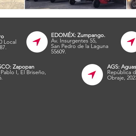
EDOMÉX: Zumpango.
ro
Av. Insurgentes 55,
0 Local
San Pedro de la Laguna
87.
55609.
SCO: Zapopan
AGS: Aguas
Pablo I, El Briseño,
República d
6.
Obraje, 202