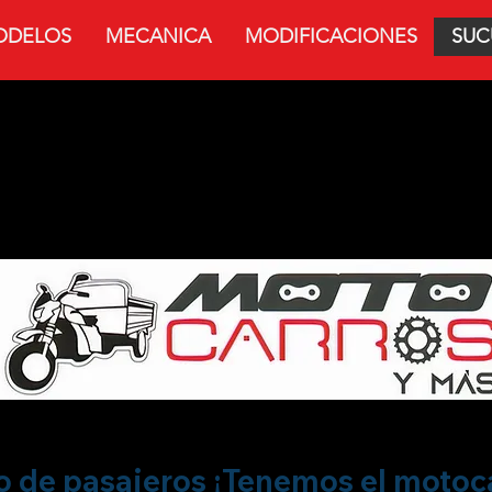
ODELOS
MECANICA
MODIFICACIONES
SUC
CARROS Y
o de pasajeros ¡Tenemos el motocar