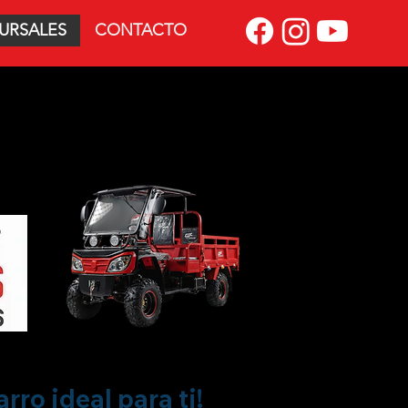
URSALES
CONTACTO
 MÁS
®
ro ideal para ti!